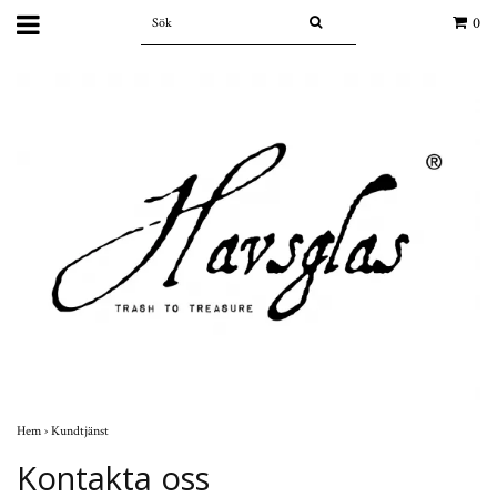
0
Hem
›
Kundtjänst
Kontakta oss