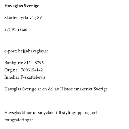
Havsglas Sverige
Skårby kyrkoväg 89
271 91 Ystad
e-post:
hej@havsglas.se
Bankgiro: 812 - 8795
Org.nr: 7603154142
Innehar F-skattebevis
Havsglas Sverige är en del av Historiemakeriet Sverige
Havsglas lånar ut smycken till stylinguppdrag och
fotograferingar.