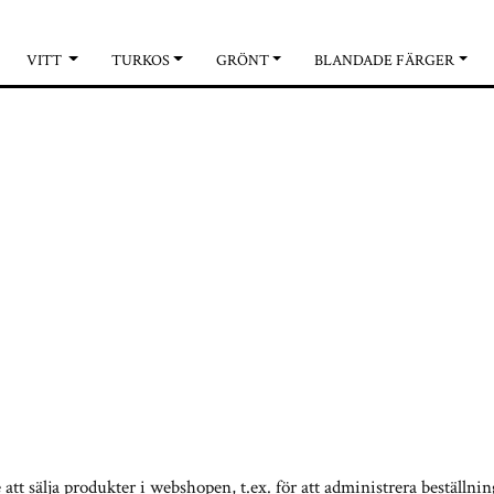
VITT
TURKOS
GRÖNT
BLANDADE FÄRGER
 att sälja produkter i webshopen
, t.ex. för att administrera beställn