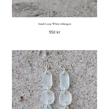
Small Loop White örhängen
950 kr